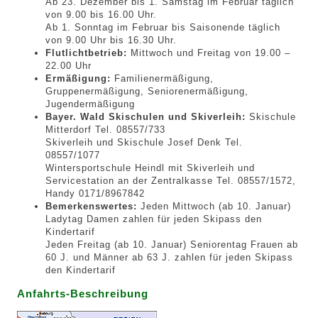
Ab 23. Dezember bis 1. Samstag im Februar täglich
von 9.00 bis 16.00 Uhr.
Ab 1. Sonntag im Februar bis Saisonende täglich
von 9.00 Uhr bis 16.30 Uhr.
Flutlichtbetrieb:
Mittwoch und Freitag von 19.00 –
22.00 Uhr
Ermäßigung:
Familienermäßigung,
Gruppenermäßigung, Seniorenermäßigung,
Jugendermäßigung
Bayer. Wald Skischulen und Skiverleih:
Skischule
Mitterdorf Tel. 08557/733
Skiverleih und Skischule Josef Denk Tel.
08557/1077
Wintersportschule Heindl mit Skiverleih und
Servicestation an der Zentralkasse Tel. 08557/1572,
Handy 0171/8967842
Bemerkenswertes:
Jeden Mittwoch (ab 10. Januar)
Ladytag Damen zahlen für jeden Skipass den
Kindertarif
Jeden Freitag (ab 10. Januar) Seniorentag Frauen ab
60 J. und Männer ab 63 J. zahlen für jeden Skipass
den Kindertarif
Anfahrts-Beschreibung