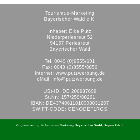
Tourismus-Marketing
Bayerischer Wald e.K.
Inhaber: Elke Putz
Niederperlesreut 52
94157 Perlesreut
Bayerischer Wald
Tel. 0049 (0)8555/691
Fax: 0049 (0)8555/8856
Internet:
www.putzwerbung.de
eMail:
info@putzwerbung.de
USt-ID: DE 206887698
St.Nr.: 157/259/80261
IBAN: DE43740611010008031207
SWIFT-CODE: GENODEF1RGS
Programmierung: ©
Tourismus
Marketing
Bayerischer Wald
,
Bayern
Urlaub