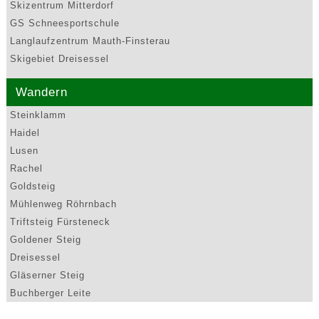
Skizentrum Mitterdorf
GS Schneesportschule
Langlaufzentrum Mauth-Finsterau
Skigebiet Dreisessel
Wandern
Steinklamm
Haidel
Lusen
Rachel
Goldsteig
Mühlenweg Röhrnbach
Triftsteig Fürsteneck
Goldener Steig
Dreisessel
Gläserner Steig
Buchberger Leite