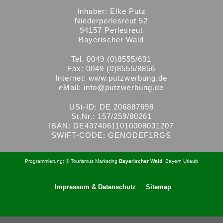
Inhaber: Elke Putz
Niederperlesreut 52
94157 Perlesreut
Bayerischer Wald
Tel. 0049 (0)8555/691
Fax: 0049 (0)8555/8856
Internet:
www.putzwerbung.de
eMail:
info@putzwerbung.de
USt-ID: DE 206887698
St.Nr.: 157/259/80261
IBAN: DE43740611010008031207
SWIFT-CODE: GENODEF1RGS
Programmierung: ©
Tourismus
Marketing
Bayerischer Wald
,
Bayern
Urlaub
Impressum & Datenschutz
Sitemap