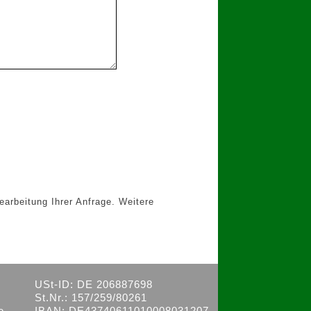
earbeitung Ihrer Anfrage. Weitere
USt-ID: DE 206887698
St.Nr.: 157/259/80261
e
IBAN: DE43740611010008031207