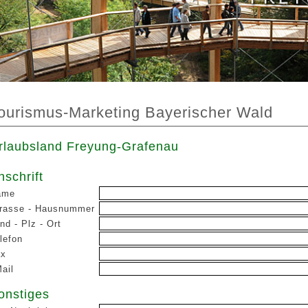
ourismus-Marketing Bayerischer Wald
rlaubsland Freyung-Grafenau
nschrift
ame
rasse - Hausnummer
nd - Plz - Ort
lefon
ax
ail
onstiges