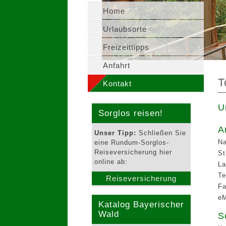
Home
Urlaubsorte
Freizeittipps
Anfahrt
T
Kontakt
U
Sorglos reisen!
A
Unser Tipp:
Schließen Sie
N
eine Rundum-Sorglos-
Reiseversicherung hier
St
online ab:
La
Te
Reiseversicherung
F
eM
Katalog Bayerischer
Wald
S