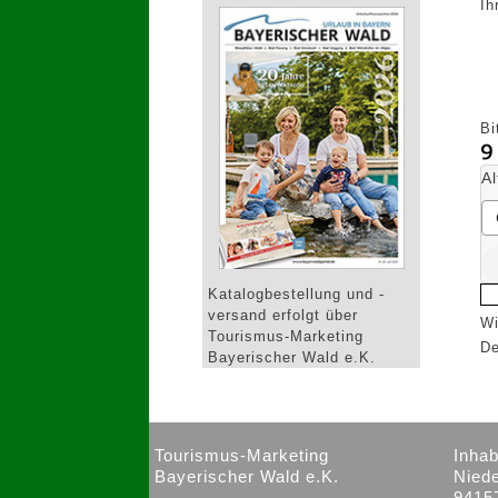
Ih
Bi
A
Katalogbestellung und -
versand erfolgt über
Wi
Tourismus-Marketing
De
Bayerischer Wald e.K.
Tourismus-Marketing
Inhab
Bayerischer Wald e.K.
Niede
9415