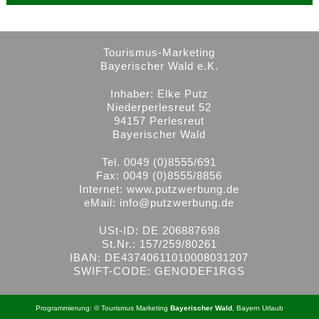
Tourismus-Marketing
Bayerischer Wald e.K.
Inhaber: Elke Putz
Niederperlesreut 52
94157 Perlesreut
Bayerischer Wald
Tel. 0049 (0)8555/691
Fax: 0049 (0)8555/8856
Internet:
www.putzwerbung.de
eMail:
info@putzwerbung.de
USt-ID: DE 206887698
St.Nr.: 157/259/80261
IBAN: DE43740611010008031207
SWIFT-CODE: GENODEF1RGS
Programmierung: ©
Tourismus
Marketing
Bayerischer Wald
,
Bayern
Urlaub